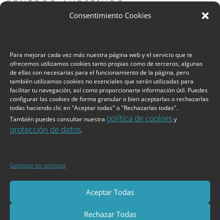
CENTROS AUDITIVOS
LEER MÁS »
Consentimiento Cookies
Para mejorar cada vez más nuestra página web y el servicio que te
ofrecemos utilizamos cookies tanto propias como de terceros, algunas
de ellas son necesarias para el funcionamiento de la página, pero
también utilizamos cookies no esenciales que serán utilizadas para
facilitar tu navegación, así como proporcionarte información útil. Puedes
configurar las cookies de forma granular o bien aceptarlas o rechazarlas
todas haciendo clic en "Aceptar todas" o "Rechazarlas todas".
política de cookies
También puedes consultar nuestra
y
protección de datos
.
ASISA DA GAS A OTOAUDIO Y ABRE
SU PRIMER CENTRO EN CÓRDOBA
Gestionar los servicios
LEER MÁS »
Aceptar Todas
Rechazar Todas