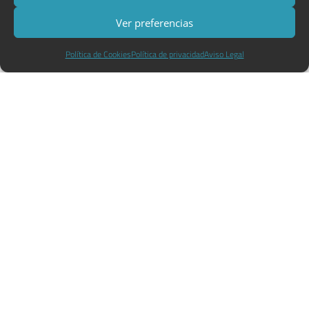
Ver preferencias
Política de Cookies
Política de privacidad
Aviso Legal
PREMIOS VISIÓN Y AUDIOLOGÍA
SIGLO XXI 2022 OTOAUDIO
INTEGRAL ESTUDIOS
AUDIOLÓGICOS
LEER MÁS »