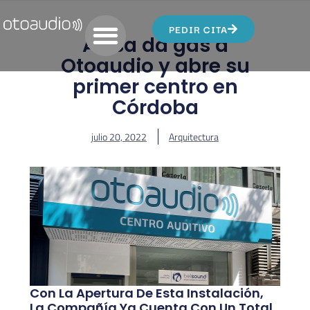
PEDIR CITA
Asisa da gas a
Otoaudio y abre su
primer centro en
Córdoba
julio 20, 2022
Arquitectura
Con La Apertura De Esta Instalación,
La Compañía Ya Cuenta Con Un Total